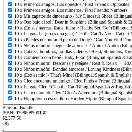
10 x Primeros amigos: Los opuestos / First Friends: Opposites
10 x Primeros amigos: Los números / First Friends: Numbers
10 x Mis zapatos de dinosaurio / My Dinosaur Shoes (Bilingua
10 x Oso bajo el sol / Bear in Sunshine (Bilingual Spanish & E
10 x ¡En sus marcas, listos, fuera! / Ready, Set, Go! (Bilingua
10 x La gata Jet (no es una gata) / Jet the Cat (Is Not a Cat)
+
10 x ¿Puedes encontrar el perro de Doug? / Can You Find Do
10 x Niños mindful: Juegos de animales / Animal Antics (Bilin
10 x Cabeza, hombros, rodillas y dedos / Head, Shoulders, Kn
10 x Comiendo con bebé / Baby Food (Bilingual Spanish & En
10 x Niños mindful: Descansa y relájate / Rest & Relax
+
$0.
10 x Niños mindful: Bondad amorosa / Lov
10 x ¡Eso es mí­o! / That's Mine! (Bilingual Spanish & English)
10 x Cleo encuentra un amigo / Cleo Finds a Friend (Bilingual
10 x La gata Cleo / Cleo the Cat (Bilingual Spanish & English
10 x La aventura de Cleo / Cleo’s Adventure (Bilingual Spani
10 x Hipopótoma escondido / Hidden Hippo (Bilingual Spanis
Barefoot Bundle
ISBN: 9798898590130
$2,377.50
Qty
-